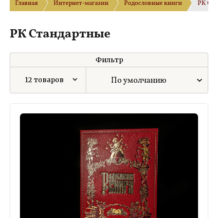
Главная
Интернет-магазин
Родословные книги
РК Ста
РК Стандартные
Фильтр
По умолчанию